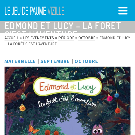
EDMOND ET LUCY – LA FORÊT
C’EST L’AVENTURE
ACCUEIL
»
LES ÉVÉNEMENTS
»
PÉRIODE
»
OCTOBRE
»
EDMOND ET LUCY
– LA FORÊT C’EST L’AVENTURE
MATERNELLE
|
SEPTEMBRE
|
OCTOBRE