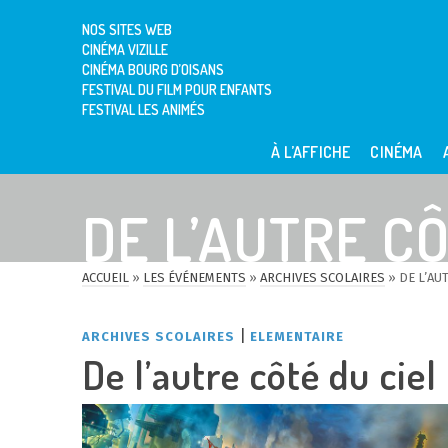
NOS SITES WEB
CINÉMA VIZILLE
CINÉMA BOURG D’OISANS
FESTIVAL DU FILM POUR ENFANTS
FESTIVAL LES ANIMÉS
À L’AFFICHE
CINÉMA
DE L’AUTRE CÔ
ACCUEIL
»
LES ÉVÉNEMENTS
»
ARCHIVES SCOLAIRES
»
DE L’AU
|
ARCHIVES SCOLAIRES
ELEMENTAIRE
De l’autre côté du ciel