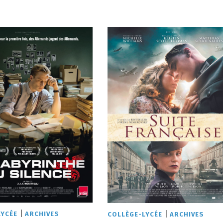
|
|
LYCÉE
ARCHIVES
COLLÈGE-LYCÉE
ARCHIVES