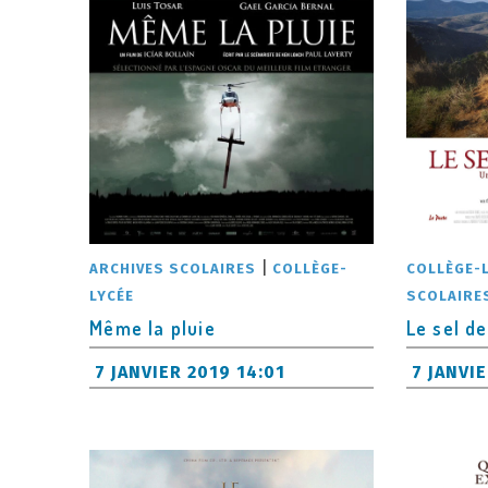
|
ARCHIVES SCOLAIRES
COLLÈGE-
COLLÈGE-
LYCÉE
SCOLAIRE
Même la pluie
Le sel de
7 JANVIER 2019 14:01
7 JANVIE