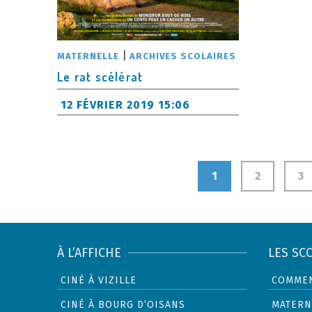
|
MATERNELLE
ARCHIVES SCOLAIRES
Le rat scélérat
12 FÉVRIER 2019 15:06
Navigation
1
2
3
des
articles
À L’AFFICHE
LES SC
CINÉ À VIZILLE
COMMEN
CINÉ À BOURG D’OISANS
MATERN