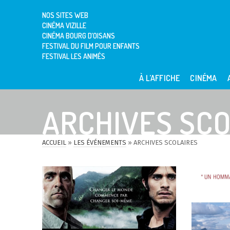
NOS SITES WEB
CINÉMA VIZILLE
CINÉMA BOURG D’OISANS
FESTIVAL DU FILM POUR ENFANTS
FESTIVAL LES ANIMÉS
À L’AFFICHE
CINÉMA
ARCHIVES SCO
ACCUEIL
»
LES ÉVÉNEMENTS
»
ARCHIVES SCOLAIRES