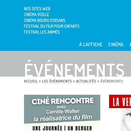
NOS SITES WEB
CINÉMA VIZILLE
CINÉMA BOURG D’OISANS
FESTIVAL DU FILM POUR ENFANTS
FESTIVAL LES ANIMÉS
À L’AFFICHE
CINÉMA
ÉVÉNEMENTS
ACCUEIL
»
LES ÉVÉNEMENTS
»
ACTUALITÉS
»
ÉVÉNEMENTS