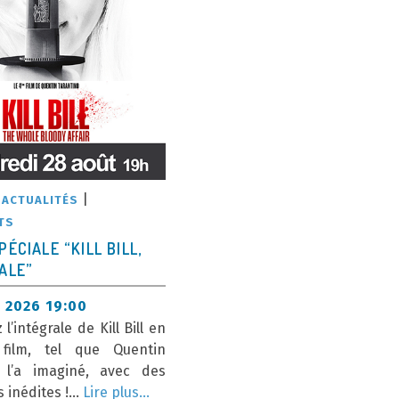
|
|
ACTUALITÉS
TS
PÉCIALE “KILL BILL,
ALE”
 2026 19:00
l’intégrale de Kill Bill en
film, tel que Quentin
o l’a imaginé, avec des
 inédites !…
Lire plus…