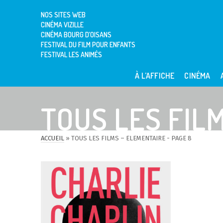
NOS SITES WEB
CINÉMA VIZILLE
CINÉMA BOURG D’OISANS
FESTIVAL DU FILM POUR ENFANTS
FESTIVAL LES ANIMÉS
À L’AFFICHE
CINÉMA
TOUS LES FIL
ACCUEIL
»
TOUS LES FILMS – ELEMENTAIRE
- PAGE 8